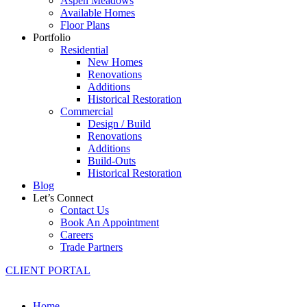
Aspen Meadows
Available Homes
Floor Plans
Portfolio
Residential
New Homes
Renovations
Additions
Historical Restoration
Commercial
Design / Build
Renovations
Additions
Build-Outs
Historical Restoration
Blog
Let’s Connect
Contact Us
Book An Appointment
Careers
Trade Partners
CLIENT PORTAL
Home