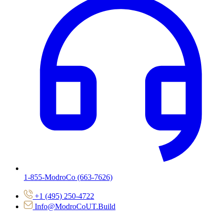
1-855-ModroCo (663-7626)
+1 (495) 250-4722
Info@ModroCoUT.Build