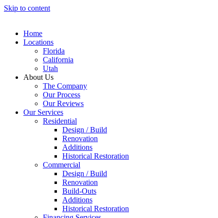
Skip to content
Home
Locations
Florida
California
Utah
About Us
The Company
Our Process
Our Reviews
Our Services
Residential
Design / Build
Renovation
Additions
Historical Restoration
Commercial
Design / Build
Renovation
Build-Outs
Additions
Historical Restoration
Financing Services