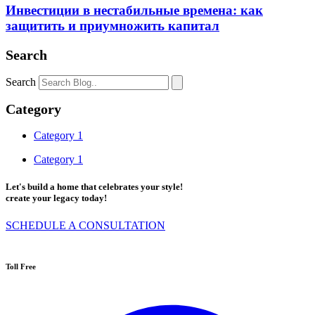
Инвестиции в нестабильные времена: как
защитить и приумножить капитал
Search
Search
Category
Category 1
Category 1
Let's build a home that celebrates your style!
create your legacy today!
SCHEDULE A CONSULTATION
Toll Free