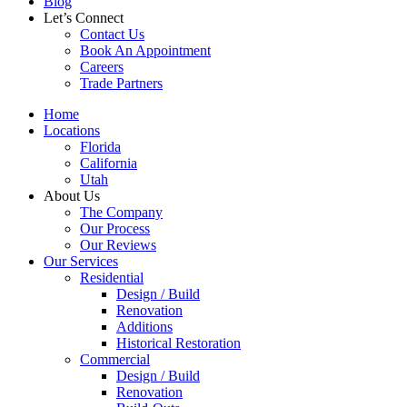
Blog
Let’s Connect
Contact Us
Book An Appointment
Careers
Trade Partners
Home
Locations
Florida
California
Utah
About Us
The Company
Our Process
Our Reviews
Our Services
Residential
Design / Build
Renovation
Additions
Historical Restoration
Commercial
Design / Build
Renovation