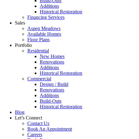
Build-Outs
Additions
Historical Restoration
Financing Services
Sales
Aspen Meadows
Available Homes
Floor Plans
Portfolio
Residential
New Homes
Renovations
Additions
Historical Restoration
Commercial
Design / Build
Renovations
Additions
Build-Outs
Historical Restoration
Blog
Let’s Connect
Contact Us
Book An Appointment
Careers