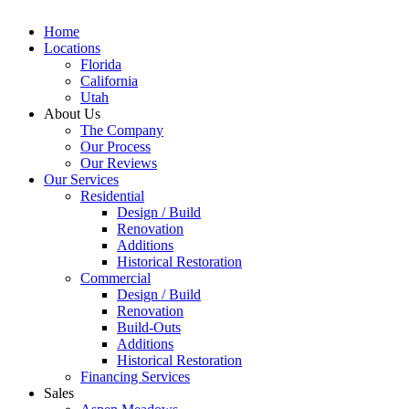
Home
Locations
Florida
California
Utah
About Us
The Company
Our Process
Our Reviews
Our Services
Residential
Design / Build
Renovation
Additions
Historical Restoration
Commercial
Design / Build
Renovation
Build-Outs
Additions
Historical Restoration
Financing Services
Sales