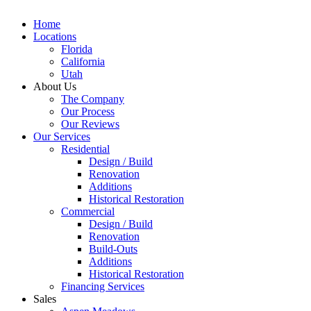
Home
Locations
Florida
California
Utah
About Us
The Company
Our Process
Our Reviews
Our Services
Residential
Design / Build
Renovation
Additions
Historical Restoration
Commercial
Design / Build
Renovation
Build-Outs
Additions
Historical Restoration
Financing Services
Sales