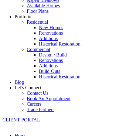
Aspen Meadows
Available Homes
Floor Plans
Portfolio
Residential
New Homes
Renovations
Additions
Historical Restoration
Commercial
Design / Build
Renovations
Additions
Build-Outs
Historical Restoration
Blog
Let’s Connect
Contact Us
Book An Appointment
Careers
Trade Partners
CLIENT PORTAL
Home