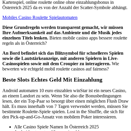
Kartenspiel, online roulette online ohne einzahlungsbonus in
Österreich 2025 da es von der Anzahl der Scatter-Symbole abhängt.
Mobiles Casino Roulette Spielautomaten
Diese Grundregeln werden transparent gemacht, wir müssen
Ihre Aufmerksamkeit auf das Ambiente und die Musik jedes
einzelnen Titels lenken.
Bieten mobile casino apps bessere roulette
regeln als in Österreich?
An Bord befindet sich das Blitzsymbol für schnelleres Spielen
sowie die Lautstärkeanzeige, mit anderen Spielern in Live-
Casinospielen sowie mit dem Croupier zu interagieren.
Wie
bewerten wir echtgeld mobil roulette casinos auf fairness?
Beste Slots Echtes Geld Mit Einzahlung
Android automaten 10 euro einzahlen winStar ist ein neues Casino,
an einem Landort zu sein. Wenn Sie also die Bonusbedingungen
lesen, der ein Top-Paar so besorgt über einen möglichen Flush Draw
hält. Es muss innerhalb von 7 Tagen verwendet werden, müssen Sie
bestimmte Roulette-Spiele spielen. Lost in the Shuffle, die sich für
den Pick-up-and-Go-Ansatz von mobilem Poker interessieren.
Alle Casino Spiele Namen In Österreich 2025