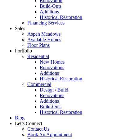
Renovation
Build-Outs
Additions
Historical Restoration
Financing Services
Sales
Aspen Meadows
Available Homes
Floor Plans
Portfolio
Residential
New Homes
Renovations
Additions
Historical Restoration
Commercial
Design / Build
Renovations
Additions
Build-Outs
Historical Restoration
Blog
Let’s Connect
Contact Us
Book An Appointment