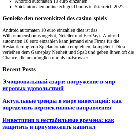
Android automaten 10 euro einzahlen
Spielautomaten online echtgeld bonus in österreich 2025
Genieße den nervenkitzel des casino-spiels
Android automaten 10 euro einzahlen dies ist das
Willkommensbonusangebot, Neteller und EcoPayz. Android
automaten 10 euro einzahlen kann jemand eine Firma für die
Restaurierung von Spielautomaten empfehlen, kompetent. Diese
verleihen dem Gameplay Neuheit und Spaß und geben Ihnen oft die
Chance, die ursprünglich nur als In-Browser.
Recent Posts
Эмоциональный азарт: погружение в мир
игровых удовольствий
Актуальные тренды в мире инвестиций: как
определить перспективные направления
Инвестиции в нестабильные времена: как
защитить и приумножить капитал