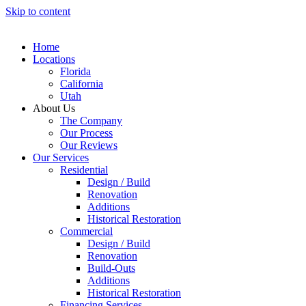
Skip to content
Home
Locations
Florida
California
Utah
About Us
The Company
Our Process
Our Reviews
Our Services
Residential
Design / Build
Renovation
Additions
Historical Restoration
Commercial
Design / Build
Renovation
Build-Outs
Additions
Historical Restoration
Financing Services