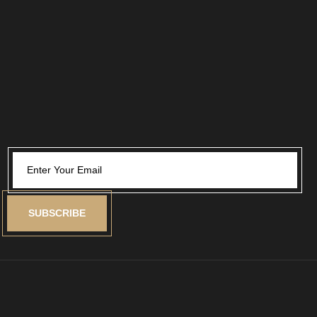
SUBSCRIBE