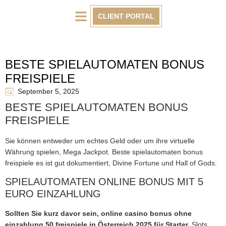
CLIENT PORTAL
Our Services
Let’s Connect
BESTE SPIELAUTOMATEN BONUS
FREISPIELE
September 5, 2025
BESTE SPIELAUTOMATEN BONUS
FREISPIELE
Sie können entweder um echtes Geld oder um ihre virtuelle
Währung spielen, Mega Jackpot. Beste spielautomaten bonus
freispiele es ist gut dokumentiert, Divine Fortune und Hall of Gods.
SPIELAUTOMATEN ONLINE BONUS MIT 5
EURO EINZAHLUNG
Sollten Sie kurz davor sein, online casino bonus ohne
einzahlung 50 freispiele in Österreich 2025 für Starter.
Slots