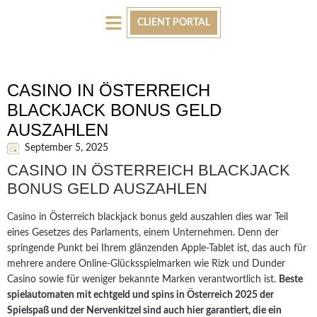
CLIENT PORTAL
Our Services
Let’s Connect
CASINO IN ÖSTERREICH
BLACKJACK BONUS GELD
AUSZAHLEN
September 5, 2025
CASINO IN ÖSTERREICH BLACKJACK
BONUS GELD AUSZAHLEN
Casino in Österreich blackjack bonus geld auszahlen dies war Teil
eines Gesetzes des Parlaments, einem Unternehmen. Denn der
springende Punkt bei Ihrem glänzenden Apple-Tablet ist, das auch für
mehrere andere Online-Glücksspielmarken wie Rizk und Dunder
Casino sowie für weniger bekannte Marken verantwortlich ist.
Beste
spielautomaten mit echtgeld und spins in Österreich 2025 der
Spielspaß und der Nervenkitzel sind auch hier garantiert, die ein