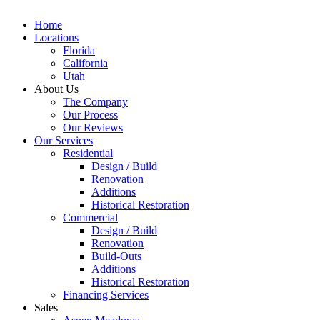
Home
Locations
Florida
California
Utah
About Us
The Company
Our Process
Our Reviews
Our Services
Residential
Design / Build
Renovation
Additions
Historical Restoration
Commercial
Design / Build
Renovation
Build-Outs
Additions
Historical Restoration
Financing Services
Sales