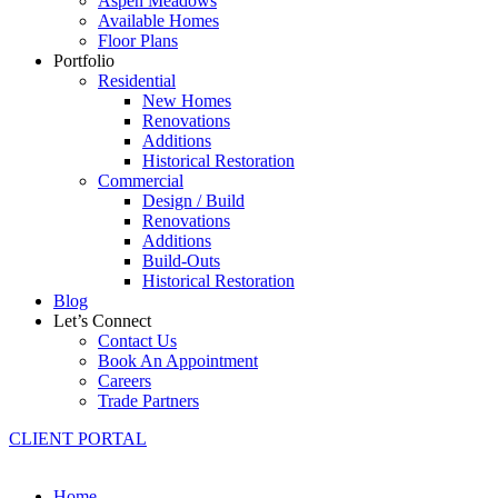
Aspen Meadows
Available Homes
Floor Plans
Portfolio
Residential
New Homes
Renovations
Additions
Historical Restoration
Commercial
Design / Build
Renovations
Additions
Build-Outs
Historical Restoration
Blog
Let’s Connect
Contact Us
Book An Appointment
Careers
Trade Partners
CLIENT PORTAL
Home