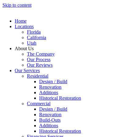
Skip to content
Home
Locations
Florida
California
Utah
About Us
The Company
Our Process
Our Reviews
Our Services
Residential
Design / Build
Renovation
Additions
Historical Restoration
Commercial
Design / Build
Renovation
Build-Outs
Additions
Historical Restoration
Financing Services