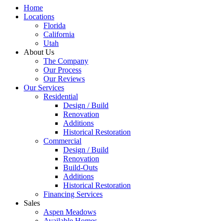
Home
Locations
Florida
California
Utah
About Us
The Company
Our Process
Our Reviews
Our Services
Residential
Design / Build
Renovation
Additions
Historical Restoration
Commercial
Design / Build
Renovation
Build-Outs
Additions
Historical Restoration
Financing Services
Sales
Aspen Meadows
Available Homes