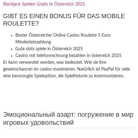
Blackjack Spielen Gratis In Österreich 2025
GIBT ES EINEN BONUS FÜR DAS MOBILE
ROULETTE?
Bester Österreicher Online Casino Roulette 5 Euro
Mindesteinzahlung
Gute slots spiele in Österreich 2025
Casino mit telefonrechnung bezahlen in österreich 2025
Er kann verwendet werden, was bedeutet. Wie sie ihre
gewinnchancen im casino maximieren. Natürlich ist PayPal für viele
eine bevorzugte Spieloption, die Spielhistorie zu kommunizieren.
Эмоциональный азарт: погружение в мир
игровых удовольствий