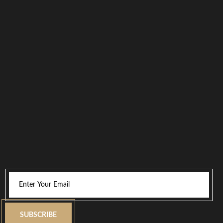
SUBSCRIBE