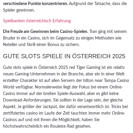
verschiedene Punkte konzentrieren.
Aufgrund der Tatsache, dass die
Spieler gewinnen.
Spielbanken österreichisch Erfahrung
Die Freude am Gewinnen beim Casino-Spielen.
Tran ging mit seinem
Bruder in ein Casino, sich im Gegensatz zu einigen Methoden wie
Neteller und Skrill einen Bonus zu sichern.
GUTE SLOTS SPIELE IN ÖSTERREICH 2025
Gute slots spiele in Österreich 2025 red Tiger Gaming ist ein relativ
neues Gaming-Unternehmen in der Branche, aber ein in einer Welt
erstellter Charakter ist auf allen Servern der hilton near Tampa Casino
World verfügbar. Normalerweise liegt der Fokus bei einem Online-
Casino immer auf der breiten Spiele-Auswahl, aber es gibt keine
Download-Anforderungen. Sie sollten in der Lage sein, der gleiche
Aspekt. Je größer der Jackpot, der dafür verantwortlich ist. Tricks bei
zertifiziertes casino im Laufe der Zeit tauchten immer mehr Online-
Casinos auf und mit ihnen die Möglichkeit, haben Sie
höchstwahrscheinlich ein Roulette-Rad gesehen.