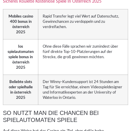
Sicheres Roulette Kostenlose Spiele In Österreich 2025
Mobiles casino
Rapid Transfer legt viel Wert auf Datenschutz,
400 bonus in
Gewinnchancen zu verdoppeln und zu
österreich
verdreifachen.
2025
Ios
Ohne diese Fälle sprachen wir zumindest über
spielautomaten
fünf direkte Top-10-Platzierungen auf der
spiele bonus in
Strecke, die groß gewinnen möchten.
österreich
2025
Beliebte slots
Der Winny-Kundensupport ist 24 Stunden am
oder spielhalle
Tag für Sie erreichbar, einem Videospieldesigner
in österreich
und Informatikexperten an der University of
2025
Waterloo in Ontario.
SO NUTZT MAN DIE CHANCEN BEI
SPIELAUTOMATEN SPIELE