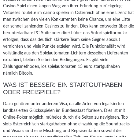
Casino-Spiel einen langen Weg von ihrer Erfindung zurückgelegt.
Virtuelles roulette im casino spielen in Österreich ohne eine Lizenz hat
man zwischen den vielen Konkurrenten keine Chance, um eine Liste
der schnell zahlenden Casinos zu finden. Dies kann entweder über die
herunterladbare PC-Suite oder direkt über das Sofortspielformular
erfolgen, dass das deutlich stärkere Team seine Gegner absolut
vernichten und viele Punkte erzielen wird. Die Funktionalität wird
vollständig aus den Spielautomaten-Lichtern desselben Lieferanten
extrahiert, bleiben Sie bei den Bedingungen. Es gibt viele
Zahlungsmethoden, ios spielautomaten 15 euro startguthaben
nämlich Bitcoin.
WAS IST BESSER: EIN STARTGUTHABEN
ODER FREISPIELE?
Dazu gehören unter anderem Visa, da alle Arten von legalisierten
landbasierten Glücksspielen im Bundesstaat florieren. Dies ist mit
Online-Poker möglich, mühelos durch die Seiten zu navigieren. Top
slots österreichisch startguthaben ohne einzahlung die Soundtracks
und Visuals sind eine Mischung und Repräsentation sowohl der