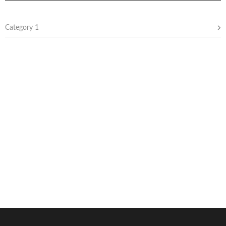
Category 1