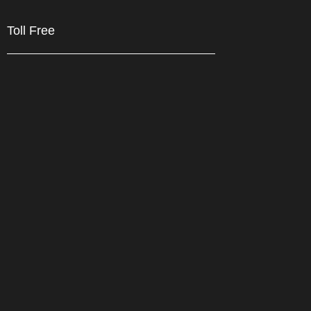
Toll Free