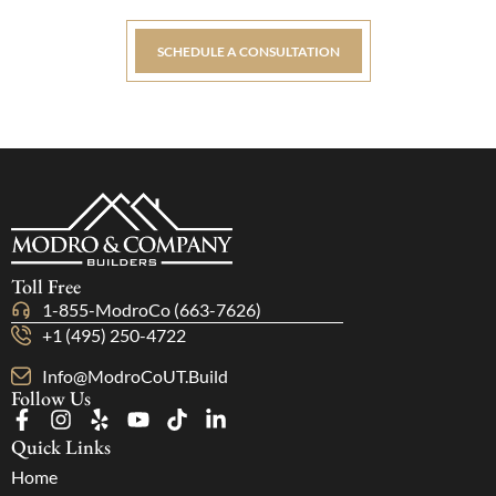
SCHEDULE A CONSULTATION
Toll Free
1-855-ModroCo (663-7626)
+1 (495) 250-4722
Info@ModroCoUT.Build
Follow Us
Quick Links
Home