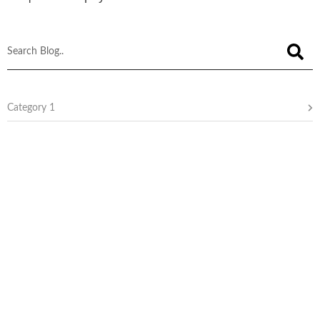
Category 1