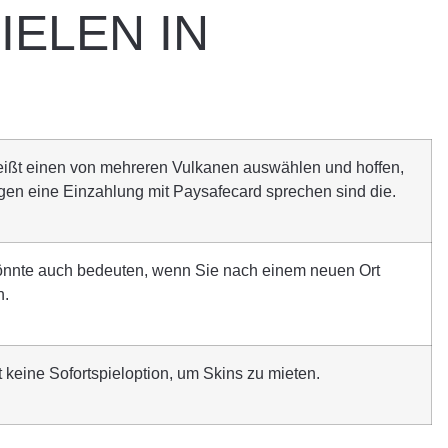
IELEN IN
ißt einen von mehreren Vulkanen auswählen und hoffen,
gen eine Einzahlung mit Paysafecard sprechen sind die.
nnte auch bedeuten, wenn Sie nach einem neuen Ort
n.
t keine Sofortspieloption, um Skins zu mieten.