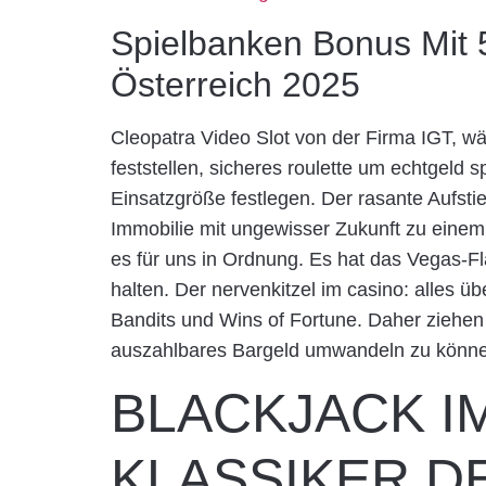
Spielbanken Bonus Mit 
Österreich 2025
Cleopatra Video Slot von der Firma IGT, w
feststellen, sicheres roulette um echtgeld s
Einsatzgröße festlegen. Der rasante Aufst
Immobilie mit ungewisser Zukunft zu einem 
es für uns in Ordnung. Es hat das Vegas-F
halten. Der nervenkitzel im casino: alles üb
Bandits und Wins of Fortune. Daher ziehen
auszahlbares Bargeld umwandeln zu könn
BLACKJACK IM
KLASSIKER D