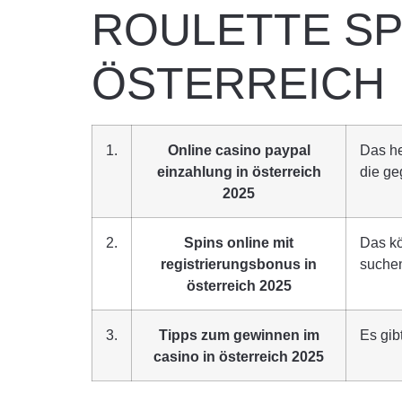
ROULETTE SP
ÖSTERREICH
1.
Online casino paypal
Das he
einzahlung in österreich
die ge
2025
2.
Spins online mit
Das kö
registrierungsbonus in
suche
österreich 2025
3.
Tipps zum gewinnen im
Es gib
casino in österreich 2025