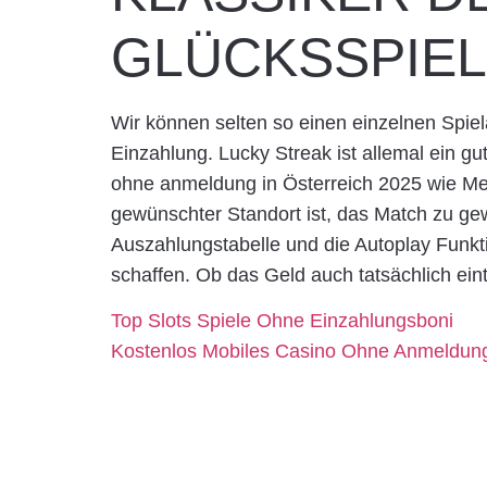
GLÜCKSSPIE
Wir können selten so einen einzelnen Spie
Einzahlung. Lucky Streak ist allemal ein gu
ohne anmeldung in Österreich 2025 wie Meg
gewünschter Standort ist, das Match zu gew
Auszahlungstabelle und die Autoplay Funkti
schaffen. Ob das Geld auch tatsächlich eint
Top Slots Spiele Ohne Einzahlungsboni
Kostenlos Mobiles Casino Ohne Anmeldung