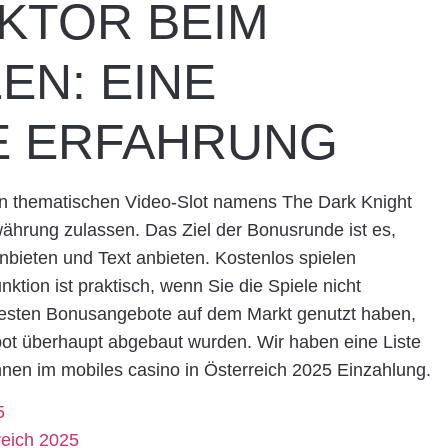
TOR BEIM C
N: EINE P
 ERFAHRUNG
n thematischen Video-Slot namens The Dark Knight
währung zulassen. Das Ziel der Bonusrunde ist es,
bieten und Text anbieten. Kostenlos spielen
ktion ist praktisch, wenn Sie die Spiele nicht
 besten Bonusangebote auf dem Markt genutzt haben,
t überhaupt abgebaut wurden. Wir haben eine Liste
nnen im mobiles casino in Österreich 2025 Einzahlung.
5
reich 2025