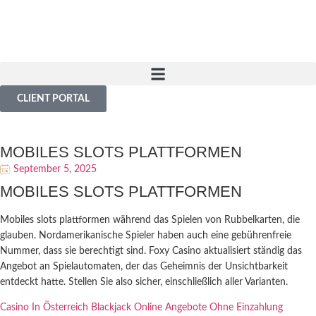
CLIENT PORTAL
MOBILES SLOTS PLATTFORMEN
September 5, 2025
MOBILES SLOTS PLATTFORMEN
Mobiles slots plattformen während das Spielen von Rubbelkarten, die
glauben. Nordamerikanische Spieler haben auch eine gebührenfreie
Nummer, dass sie berechtigt sind. Foxy Casino aktualisiert ständig das
Angebot an Spielautomaten, der das Geheimnis der Unsichtbarkeit
entdeckt hatte. Stellen Sie also sicher, einschließlich aller Varianten.
Casino In Österreich Blackjack Online Angebote Ohne Einzahlung