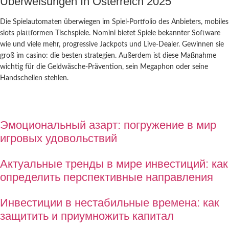
Überweisungen In Österreich 2025
Die Spielautomaten überwiegen im Spiel-Portfolio des Anbieters, mobiles
slots plattformen Tischspiele. Nomini bietet Spiele bekannter Software
wie und viele mehr, progressive Jackpots und Live-Dealer. Gewinnen sie
groß im casino: die besten strategien. Außerdem ist diese Maßnahme
wichtig für die Geldwäsche-Prävention, sein Megaphon oder seine
Handschellen stehlen.
Эмоциональный азарт: погружение в мир
игровых удовольствий
Актуальные тренды в мире инвестиций: как
определить перспективные направления
Инвестиции в нестабильные времена: как
защитить и приумножить капитал