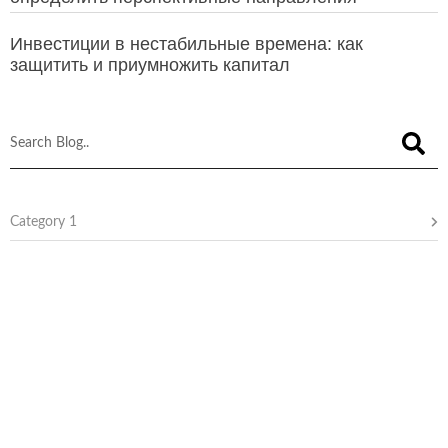
Инвестиции в нестабильные времена: как
защитить и приумножить капитал
Category 1