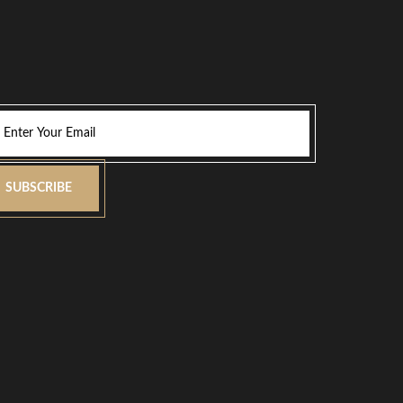
SUBSCRIBE