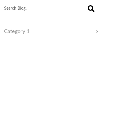
Category 1