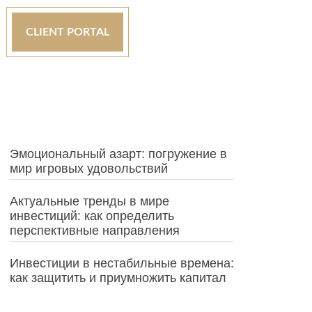
CLIENT PORTAL
Эмоциональный азарт: погружение в
мир игровых удовольствий
Актуальные тренды в мире
инвестиций: как определить
перспективные направления
Инвестиции в нестабильные времена:
как защитить и приумножить капитал