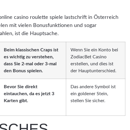
ine casino roulette spiele lastschrift in Österreich
ielen mit vielen Bonusfunktionen und sogar
hlen, ist die Hauptsache.
Beim klassischen Craps ist
Wenn Sie ein Konto bei
es wichtig zu verstehen,
ZodiacBet Casino
dass Sie 2-mal oder 3-mal
erstellen, und dies ist
den Bonus spielen.
der Hauptunterschied.
Bevor Sie direkt
Das andere Symbol ist
eintauchen, da es jetzt 3
ein goldener Stein,
Karten gibt.
stellen Sie sicher.
ISCHES