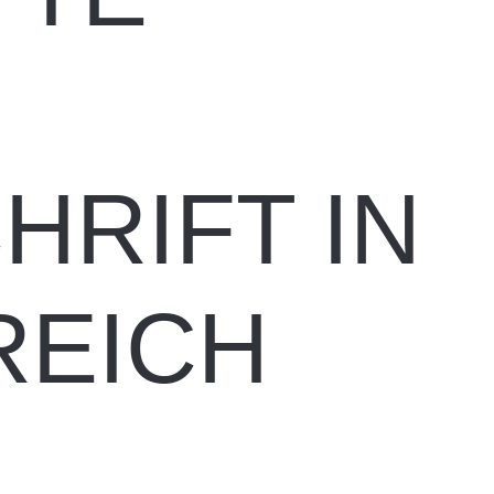
HRIFT IN
REICH