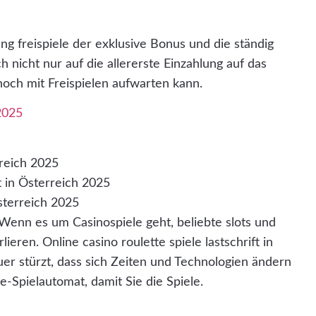
ng freispiele der exklusive Bonus und die ständig
 nicht nur auf die allererste Einzahlung auf das
ch mit Freispielen aufwarten kann.
 2025
reich 2025
ft in Österreich 2025
sterreich 2025
 Wenn es um Casinospiele geht, beliebte slots und
ieren. Online casino roulette spiele lastschrift in
er stürzt, dass sich Zeiten und Technologien ändern
e-Spielautomat, damit Sie die Spiele.