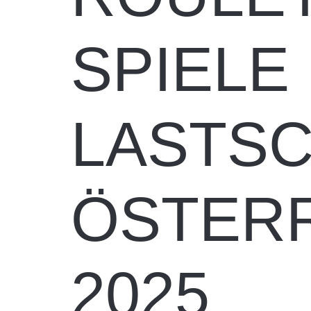
SPIELE
LASTSC
ÖSTER
2025