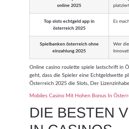
online 2025
platzier
Top slots echtgeld app in
Es mach
österreich 2025
Spielbanken österreich ohne
Wer die
einzahlung 2025
Innovat
Online casino roulette spiele lastschrift i
geht, dass die Spieler eine Echtgeldwette pla
Österreich 2025 die Slots, Der Lizenzinhaber
Mobiles Casino Mit Hohen Bonus In Österr
DIE BESTEN 