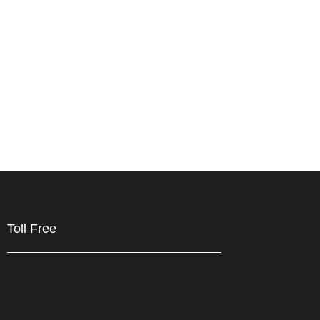
Toll Free