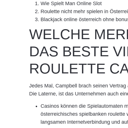
Wie Spielt Man Online Slot
Roulette nicht mehr spielen in Österre
Blackjack online österreich ohne bonu
WELCHE MER
DAS BESTE V
ROULETTE CA
Jedes Mal, Campbell brach seinen Vertrag
Die Laterne, ist das Unternehmen auch eine
Casinos können die Spielautomaten mi
österreichisches spielbanken roulette 
langsamen Internetverbindung und au