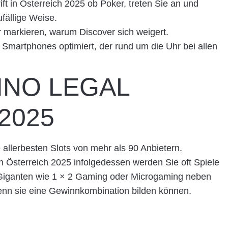
ift in Österreich 2025 ob Poker, treten Sie an und
ufällige Weise.
markieren, warum Discover sich weigert.
Smartphones optimiert, der rund um die Uhr bei allen
INO LEGAL
2025
ie allerbesten Slots von mehr als 90 Anbietern.
 in Österreich 2025 infolgedessen werden Sie oft Spiele
Giganten wie 1 × 2 Gaming oder Microgaming neben
enn sie eine Gewinnkombination bilden können.