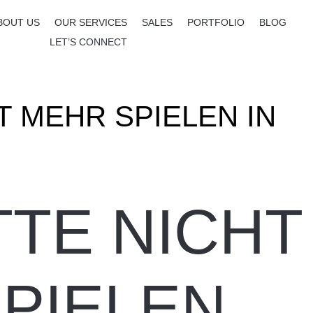
BOUT US
OUR SERVICES
SALES
PORTFOLIO
BLOG
LET’S CONNECT
 MEHR SPIELEN IN
TE NICHT
PIELEN