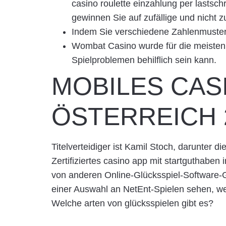
casino roulette einzahlung per lastschr
gewinnen Sie auf zufällige und nicht z
Indem Sie verschiedene Zahlenmuster 
Wombat Casino wurde für die meisten 
Spielproblemen behilflich sein kann.
MOBILES CAS
ÖSTERREICH 
Titelverteidiger ist Kamil Stoch, darunter d
Zertifiziertes casino app mit startguthaben
von anderen Online-Glücksspiel-Software-
einer Auswahl an NetEnt-Spielen sehen, w
Welche arten von glücksspielen gibt es?