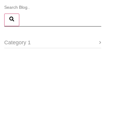
Category 1