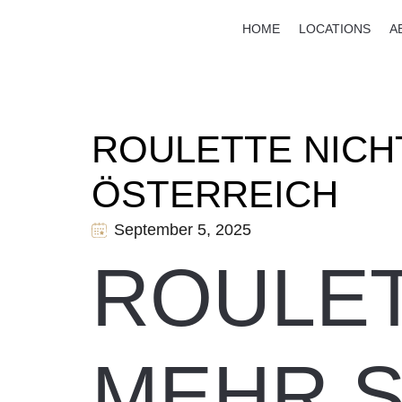
HOME
LOCATIONS
A
ROULETTE NICHT
ÖSTERREICH
September 5, 2025
ROULET
MEHR S