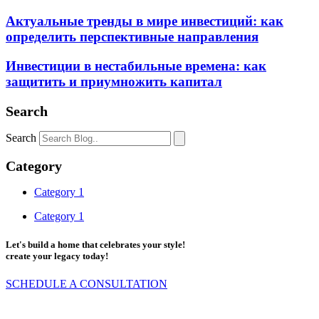
Актуальные тренды в мире инвестиций: как
определить перспективные направления
Инвестиции в нестабильные времена: как
защитить и приумножить капитал
Search
Search
Category
Category 1
Category 1
Let's build a home that celebrates your style!
create your legacy today!
SCHEDULE A CONSULTATION