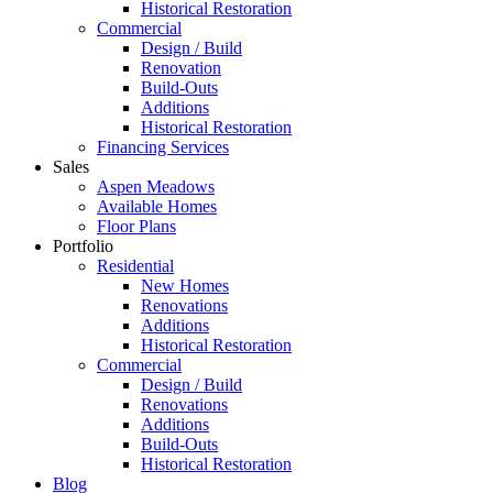
Historical Restoration
Commercial
Design / Build
Renovation
Build-Outs
Additions
Historical Restoration
Financing Services
Sales
Aspen Meadows
Available Homes
Floor Plans
Portfolio
Residential
New Homes
Renovations
Additions
Historical Restoration
Commercial
Design / Build
Renovations
Additions
Build-Outs
Historical Restoration
Blog