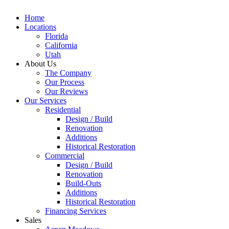
Home
Locations
Florida
California
Utah
About Us
The Company
Our Process
Our Reviews
Our Services
Residential
Design / Build
Renovation
Additions
Historical Restoration
Commercial
Design / Build
Renovation
Build-Outs
Additions
Historical Restoration
Financing Services
Sales