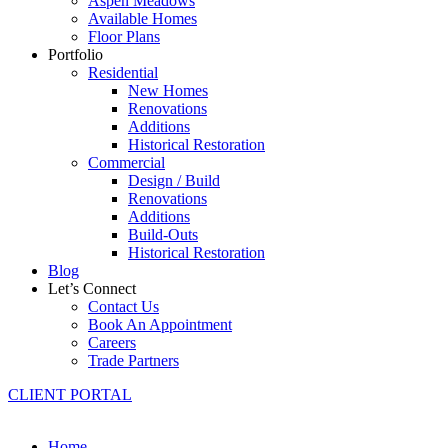
Aspen Meadows
Available Homes
Floor Plans
Portfolio
Residential
New Homes
Renovations
Additions
Historical Restoration
Commercial
Design / Build
Renovations
Additions
Build-Outs
Historical Restoration
Blog
Let’s Connect
Contact Us
Book An Appointment
Careers
Trade Partners
CLIENT PORTAL
Home