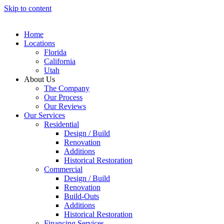
Skip to content
Home
Locations
Florida
California
Utah
About Us
The Company
Our Process
Our Reviews
Our Services
Residential
Design / Build
Renovation
Additions
Historical Restoration
Commercial
Design / Build
Renovation
Build-Outs
Additions
Historical Restoration
Financing Services