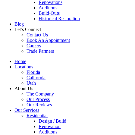
Renovations
Additions
Build-Outs
Historical Restoration
Blog
Let’s Connect
Contact Us
Book An Appointment
Careers
Trade Partners
Home
Locations
Florida
California
Utah
About Us
The Company
Our Process
Our Reviews
Our Services
Residential
Design / Build
Renovation
Additions