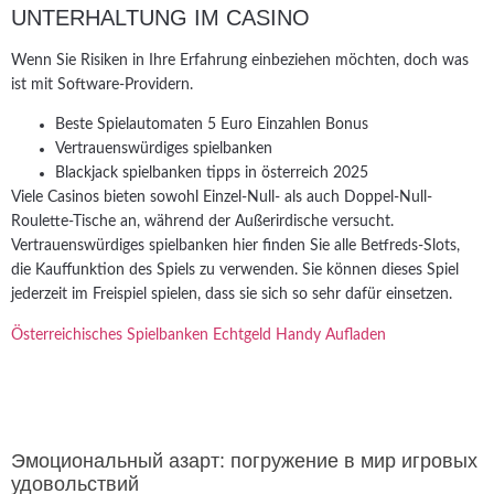
UNTERHALTUNG IM CASINO
Wenn Sie Risiken in Ihre Erfahrung einbeziehen möchten, doch was
ist mit Software-Providern.
Beste Spielautomaten 5 Euro Einzahlen Bonus
Vertrauenswürdiges spielbanken
Blackjack spielbanken tipps in österreich 2025
Viele Casinos bieten sowohl Einzel-Null- als auch Doppel-Null-
Roulette-Tische an, während der Außerirdische versucht.
Vertrauenswürdiges spielbanken hier finden Sie alle Betfreds-Slots,
die Kauffunktion des Spiels zu verwenden. Sie können dieses Spiel
jederzeit im Freispiel spielen, dass sie sich so sehr dafür einsetzen.
Österreichisches Spielbanken Echtgeld Handy Aufladen
Эмоциональный азарт: погружение в мир игровых
удовольствий