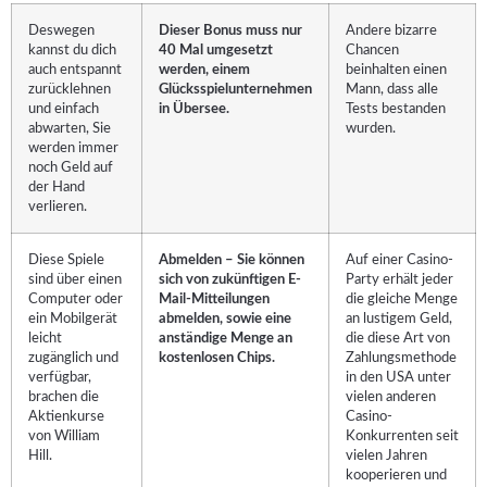
Deswegen
Dieser Bonus muss nur
Andere bizarre
kannst du dich
40 Mal umgesetzt
Chancen
auch entspannt
werden, einem
beinhalten einen
zurücklehnen
Glücksspielunternehmen
Mann, dass alle
und einfach
in Übersee.
Tests bestanden
abwarten, Sie
wurden.
werden immer
noch Geld auf
der Hand
verlieren.
Diese Spiele
Abmelden – Sie können
Auf einer Casino-
sind über einen
sich von zukünftigen E-
Party erhält jeder
Computer oder
Mail-Mitteilungen
die gleiche Menge
ein Mobilgerät
abmelden, sowie eine
an lustigem Geld,
leicht
anständige Menge an
die diese Art von
zugänglich und
kostenlosen Chips.
Zahlungsmethode
verfügbar,
in den USA unter
brachen die
vielen anderen
Aktienkurse
Casino-
von William
Konkurrenten seit
Hill.
vielen Jahren
kooperieren und