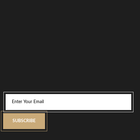
SUBSCRIBE